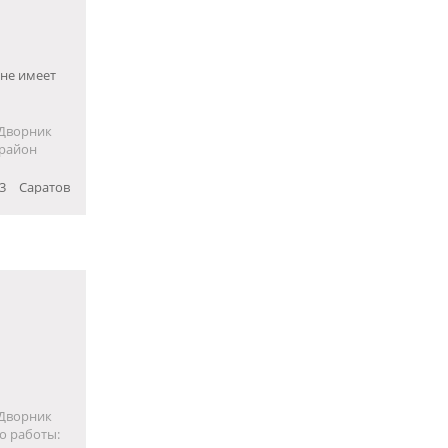
 не имеет
-Дворник
 район
3
Саратов
-Дворник
о работы: