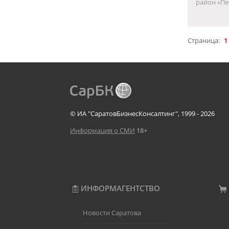
район «Пен
Страница:
1
© ИА "СаратовБизнесКонсалтинг", 1999 - 2026
Информация о СМИ
18+
ИНФОРМАГЕНТСТВО
Новости Саратова