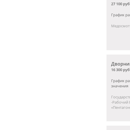
27 100 руб
График ра
Медосмотр
Дворни
16 300 руб
График ра
значения
Государст
-Рабочий 
«Пентагон