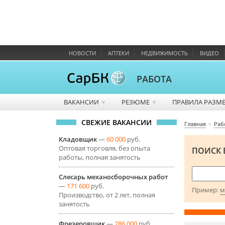
НОВОСТИ
АПТЕКИ
НЕДВИЖИМОСТЬ
ВИДЕО
РАБОТА
ВАКАНСИИ
РЕЗЮМЕ
ПРАВИЛА РАЗМ
▼
▼
СВЕЖИЕ ВАКАНСИИ
Главная
Раб
Кладовщик
—
60 000
руб.
Оптовая торговля, без опыта
ПОИСК 
работы, полная занятость
Слесарь механосборочных работ
—
171 600
руб.
Пример:
м
Производство, от 2 лет, полная
занятость
Фрезеровщик
—
286 000
руб.