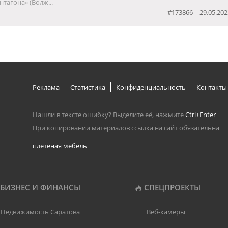
тагона» (Волж...
#173866
29.05.202
Реклама
Статистика
Конфиденциальность
Контакты
Нашли в тексте ошибку? Выделите её, нажмите
Ctrl+Enter
При копировании материалов ссылка на сайт обязательна
плетеная мебель
БИЗНЕС И ФИНАНСЫ
СПЕЦПРОЕКТЫ
Недвижимость Саратова
Веб-камеры