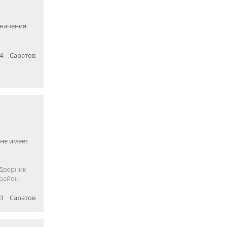
значения
4
Саратов
 не имеет
-Дворник
 район
3
Саратов