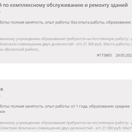
й по комплексному обслуживанию и ремонту зданий
.
боты: полная занятость, опыт работы: без опыта работы, образование:
венному учреждению образования требуются на постоянную работу: 
Воможно совмещение двух должностей - з/п 21 300 руб. Место работы:
а» (Волжский район)...
#173865
29.05.202
ик
.
боты: полная занятость, опыт работы: от 1 года, образование: среднее
ное
венному учреждению образования требуются на постоянную работу: 
-Электрик Воможно совмещение двух должностей - з/п 21 300 руб. Мест