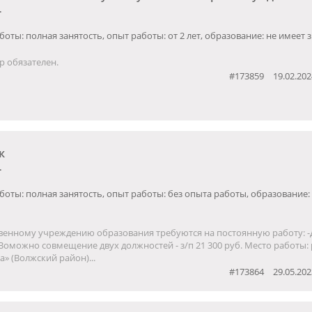
.
боты: полная занятость, опыт работы: от 2 лет, образование: не имеет 
 обязателен.
#173859
19.02.202
к
.
боты: полная занятость, опыт работы: без опыта работы, образование:
венному учреждению образования требуются на постоянную работу: 
Воможно совмещение двух должностей - з/п 21 300 руб. Место работы:
а» (Волжский район)...
#173864
29.05.202