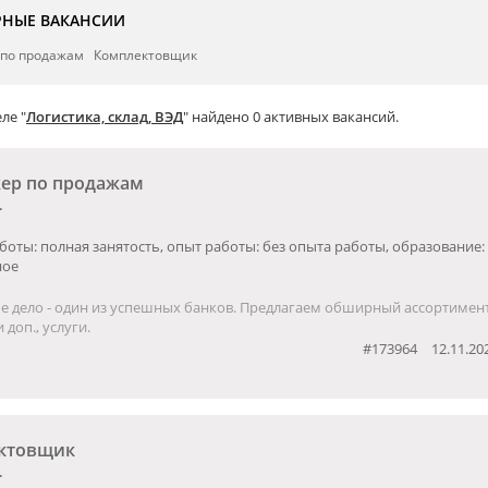
РНЫЕ ВАКАНСИИ
по продажам
Комплектовщик
ле "
Логистика, склад, ВЭД
" найдено 0 активных вакансий.
ер по продажам
.
боты: полная занятость, опыт работы: без опыта работы, образование:
ное
е дело - один из успешных банков. Предлагаем обширный ассортимент
 доп., услуги.
#173964
12.11.20
ктовщик
.