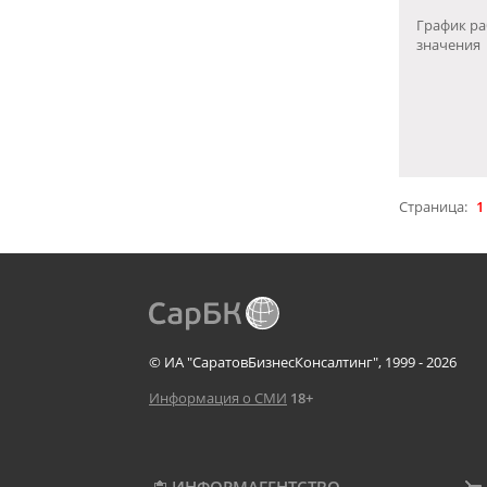
График ра
значения
Страница:
1
© ИА "СаратовБизнесКонсалтинг", 1999 - 2026
Информация о СМИ
18+