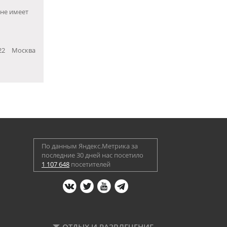
 не имеет
22
Москва
По данным Яндекс.Метрика за
последние 30 дней нас посетило
1 107 648
посетителей