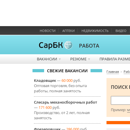
НОВОСТИ
АПТЕКИ
НЕДВИЖИМОСТЬ
ВИДЕО
РАБОТА
ВАКАНСИИ
РЕЗЮМЕ
ПРАВИЛА РАЗМ
▼
▼
СВЕЖИЕ ВАКАНСИИ
Главная
Раб
Кладовщик
—
60 000
руб.
Оптовая торговля, без опыта
ПОИСК 
работы, полная занятость
Слесарь механосборочных работ
—
171 600
руб.
Пример:
м
Производство, от 2 лет, полная
занятость
Фрезеровщик
—
286 000
руб.