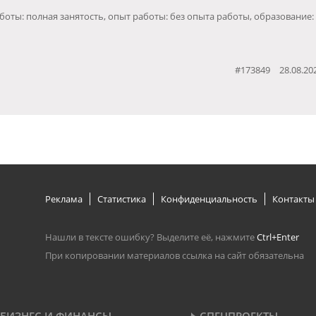
боты: полная занятость, опыт работы: без опыта работы, образование:
#173849
28.08.20
Реклама
Статистика
Конфиденциальность
Контакты
Нашли в тексте ошибку? Выделите её, нажмите
Ctrl+Enter
При копировании материалов ссылка на сайт обязательна